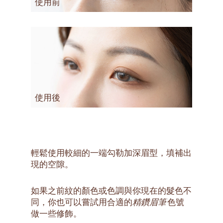
使用前
使用後
輕鬆使用較細的一端勾勒加深眉型，填補出
現的空隙。
如果之前紋的顏色或色調與你現在的髮色不
同，你也可以嘗試用合適的
精鑽眉筆
色號
做一些修飾。