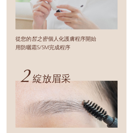
從您的
皙之密
個人化護膚程序開始
用防曬霜5/5M完成程序
2
綻放眉采