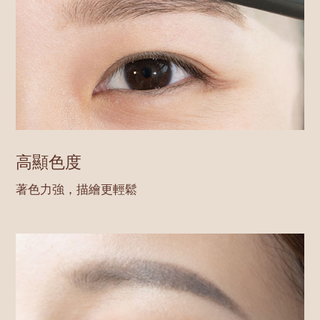
高顯色度
著色力強，描繪更輕鬆