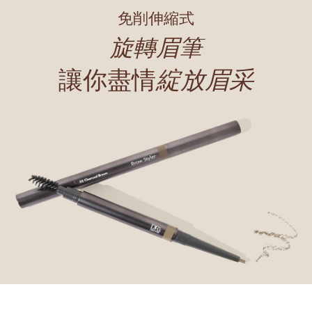
免削伸縮式
旋轉眉筆
讓你盡情
綻放眉采