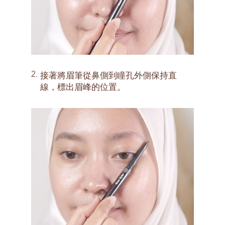
2.
接著將眉筆從鼻側到瞳孔外側保持直
線，標出眉峰的位置。