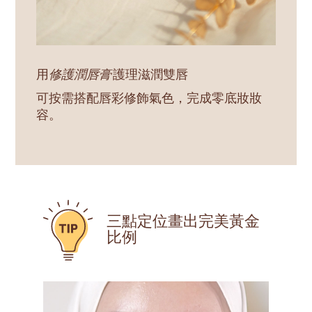
用
修護潤唇膏
護理滋潤雙唇
可按需搭配唇彩修飾氣色，完成零底妝妝
容。
三點定位畫出完美黃金
比例