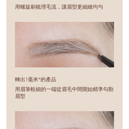
用螺旋刷梳理毛流，讓眉型更細緻均勻
轉出1毫米*的產品
用眉筆較細的一端從眉毛中間開始精準勾勒
眉型