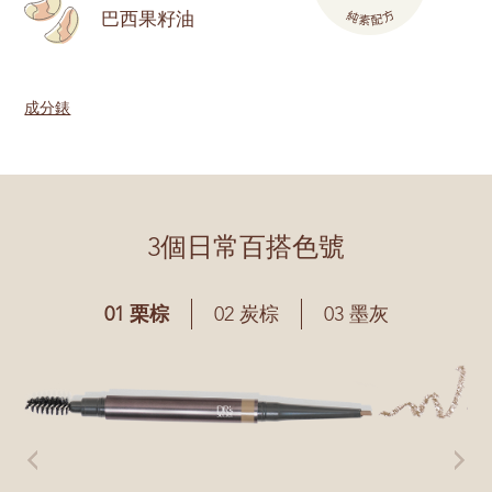
巴西果籽油
成分錶
3個日常百搭色號
01 栗棕
02 炭棕
03 墨灰