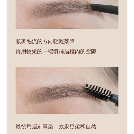
順著毛流的方向輕輕落筆
再用較短的一端填補眉框內的空隙
最後用眉刷暈染，效果更柔和自然