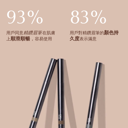
93%
83%
顏色持
精鑽眉筆
用戶同意
在肌膚
用戶對精鑽眉筆的
順滑順暢
，
久度
上
容易使用
表示滿意