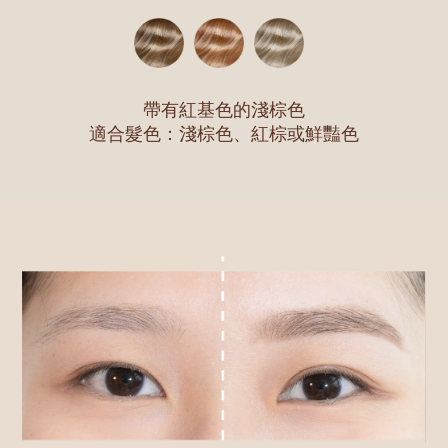
帶有紅基色的淺棕色
適合髮色：淺棕色、紅棕或鮮豔色