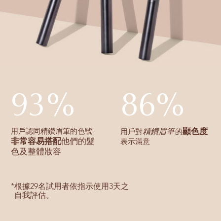
93%
86%
顯色度
用戶認同精鑽眉筆的色號
精鑽眉筆
用戶對
的
非常容易搭配
他們的髮
表示滿意
色及整體妝容
*
根據29名試用者依指示使用3天之
自我評估。