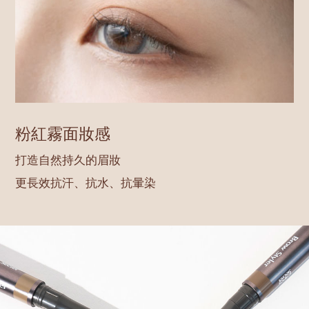
粉紅霧面妝感
打造自然持久的眉妝
更長效抗汗、抗水、抗暈染