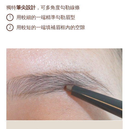
獨特
筆尖設計
，可多角度勾勒線條
用較細的一端精準勾勒眉型
1
用較短的一端填補眉框內的空隙
2