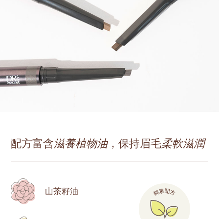
配方富含
滋養植物油
，保持眉毛
柔軟滋潤
山茶籽油