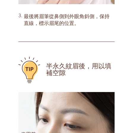
3.
最後將眉筆從鼻側到外眼角斜側，保持
直線，標示眉尾的位置。
半永久紋眉後，用以填
補空隙