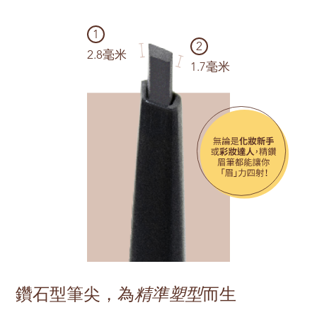
1
2
2.8毫米
1.7毫米
鑽石型筆尖，為
精準塑型
而生