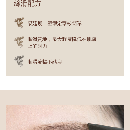
絲滑配方
易延展，塑型定型較簡單
順滑質地，最大程度降低在肌膚
上的阻力
順滑流暢不結塊